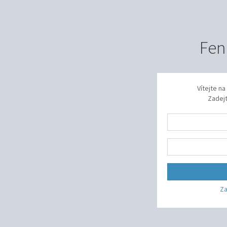
Fen
Vítejte n
Zadejt
Za