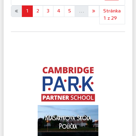
«
1
2
3
4
5
...
»
Stránka
1 z 29