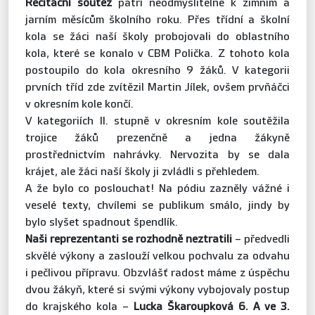
Recitační soutěž
patří neodmyslitelně k zimním a
jarním měsícům školního roku. Přes třídní a školní
kola se žáci naší školy probojovali do oblastního
kola, které se konalo v CBM Polička. Z tohoto kola
postoupilo do kola okresního 9 žáků. V kategorii
prvních tříd zde zvítězil Martin Jílek, ovšem prvňáčci
v okresním kole končí.
V kategoriích II. stupně v okresním kole soutěžila
trojice žáků prezenčně a jedna žákyně
prostřednictvím nahrávky. Nervozita by se dala
krájet, ale žáci naší školy ji zvládli s přehledem.
A že bylo co poslouchat! Na pódiu zazněly vážné i
veselé texty, chvílemi se publikum smálo, jindy by
bylo slyšet spadnout špendlík.
Naši reprezentanti se rozhodně neztratili
– předvedli
skvělé výkony a zaslouží velkou pochvalu za odvahu
i pečlivou přípravu. Obzvlášť radost máme z úspěchu
dvou žákyň, které si svými výkony vybojovaly postup
do krajského kola –
Lucka Škaroupková 6. A ve 3.