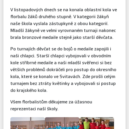
V listopadových dnech se na konala oblastní kola ve
florbalu žáků druhého stupně. V kategorii žákyň
naše škola vyslala zástupkyně z obou kategorií.
Mladší žákyně ve velmi vyrovnaném turnaji nakonec
brala bronzové medaile stejně jako starší děvčata.
Po turnajích děvčat se do bojů o medaile zapojili i
naši chlapci. Starší chlapci vybojovali v obvodním
kole stříbrné medaile a naši mladší svěřenci si bez
větších problémů dokráčeli pro postup do okresního
kola, které se konalo ve Svitavách. Zde prošli celým
turnajem bez ztráty květinky a vybojovali si postup
do krajského kola.
Všem florbalistům děkujeme za úžasnou
reprezentaci naší školy.