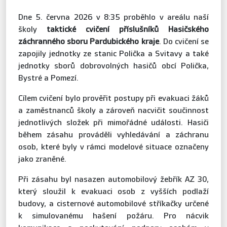
Dne 5. června 2026 v 8:35 proběhlo v areálu naší
školy
taktické cvičení příslušníků Hasičského
záchranného sboru Pardubického kraje
. Do cvičení se
zapojily jednotky ze stanic Polička a Svitavy a také
jednotky sborů dobrovolných hasičů obcí Polička,
Bystré a Pomezí.
Cílem cvičení bylo prověřit postupy při evakuaci žáků
a zaměstnanců školy a zároveň nacvičit součinnost
jednotlivých složek při mimořádné události. Hasiči
během zásahu prováděli vyhledávání a záchranu
osob, které byly v rámci modelové situace označeny
jako zraněné.
Při zásahu byl nasazen automobilový žebřík AZ 30,
který sloužil k evakuaci osob z vyšších podlaží
budovy, a cisternové automobilové stříkačky určené
k simulovanému hašení požáru. Pro nácvik