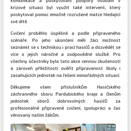
komunikace a poskytování podpory osobám v
krizové situaci byl využit také intervent, který
poskytoval pomoc emočně rozrušené matce hledající
své dítě.
Cvičení proběhlo úspěšně a podle připraveného
scénáře. Po jeho ukončení měli žáci možnost
seznámit se s technikou i prací hasičů a dozvědět se
více o jejich náročné a zodpovědné službě. Pro
všechny účastníky byla tato akce cennou zkušeností
a zároveň příležitostí ověřit připravenost školy i
zasahujících jednotek na řešení mimořádných situací.
Děkujeme všem příslušníkům Hasičského
záchranného sboru Pardubického kraje a členům
jednotek sborů dobrovolných hasičů za
profesionálně připravené cvičení, spolupráci a čas
věnovaný našim žákům.