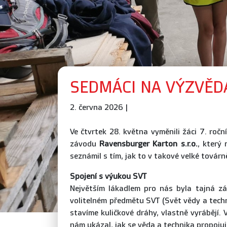
SEDMÁCI NA VÝZVĚD
2. června 2026 |
Ve čtvrtek 28. května vyměnili žáci 7. roč
závodu
Ravensburger Karton s.r.o.
, který
seznámil s tím, jak to v takové velké továr
Spojení s výukou SVT
Největším lákadlem pro nás byla tajná z
volitelném předmětu SVT (Svět vědy a techni
stavíme kuličkové dráhy, vlastně vyrábějí.
nám ukázal, jak se věda a technika propojují