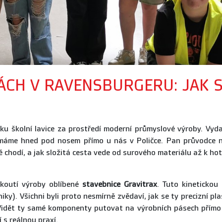
ÁCH V RAVENSBURGERU: JAK S
níku školní lavice za prostředí moderní průmyslové výroby. Vyda
 máme hned pod nosem přímo u nás v Poličce. Pan průvodce n
ně chodí, a jak složitá cesta vede od surového materiálu až k ho
ákoutí výroby oblíbené
stavebnice Gravitrax
. Tuto kinetickou
ky). Všichni byli proto nesmírně zvědaví, jak se ty precizní pla
 Vidět ty samé komponenty putovat na výrobních pásech přímo 
 s reálnou praxí.