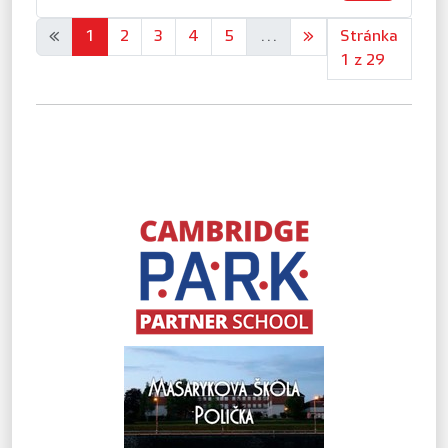
«
1
2
3
4
5
...
»
Stránka
1 z 29