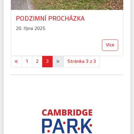
PODZIMNÍ PROCHÁZKA
20. října 2025
Více
«
1
2
3
»
Stránka 3 z 3