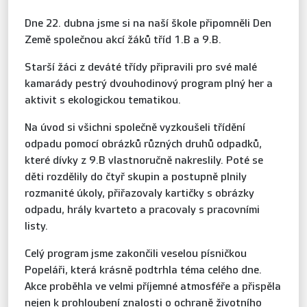
Dne 22. dubna jsme si na naší škole připomněli Den
Země společnou akcí žáků tříd 1.B a 9.B.
Starší žáci z deváté třídy připravili pro své malé
kamarády pestrý dvouhodinový program plný her a
aktivit s ekologickou tematikou.
Na úvod si všichni společně vyzkoušeli třídění
odpadu pomocí obrázků různých druhů odpadků,
které dívky z 9.B vlastnoručně nakreslily. Poté se
děti rozdělily do čtyř skupin a postupně plnily
rozmanité úkoly, přiřazovaly kartičky s obrázky
odpadu, hrály kvarteto a pracovaly s pracovními
listy.
Celý program jsme zakončili veselou písničkou
Popeláři, která krásně podtrhla téma celého dne.
Akce proběhla ve velmi příjemné atmosféře a přispěla
nejen k prohloubení znalosti o ochraně životního