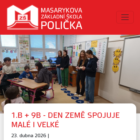
1.B + 9B - DEN ZEMĚ SPOJUJE
MALÉ I VELKÉ
23. dubna 2026 |